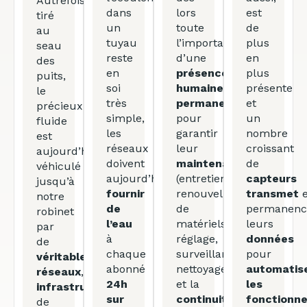
Autrefois
dans
lors
est
tiré
un
toute
de
au
tuyau
l’importance
plus
seau
reste
d’une
en
des
en
présence
plus
puits,
soi
humaine
présente
le
très
permanente
et
précieux
simple,
pour
un
fluide
les
garantir
nombre
est
réseaux
leur
croissant
aujourd’hui
doivent
maintenance
de
véhiculé
aujourd’hui
(entretien,
capteurs
jusqu’à
fournir
renouvellement
transmet
e
notre
de
de
permanenc
robinet
l’eau
matériels,
leurs
par
à
réglage,
données
de
chaque
surveillance,
pour
véritables
abonné
nettoyage…)
automatis
réseaux
,
24h
et la
les
infrastructures
sur
continuité
fonctionn
de