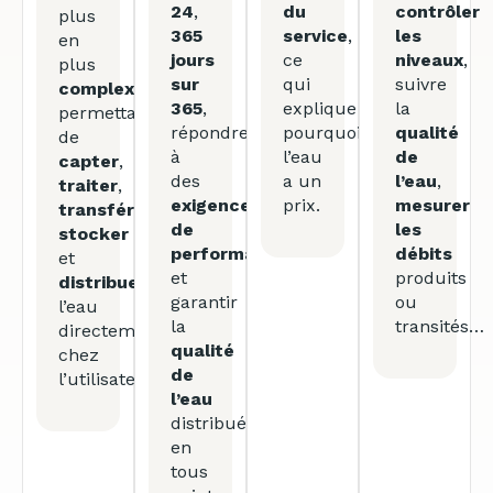
24
,
du
contrôler
plus
365
service
,
les
en
jours
ce
niveaux
,
plus
sur
qui
suivre
complexes
365
,
explique
la
permettant
répondre
pourquoi
qualité
de
à
l’eau
de
capter
,
des
a un
l’eau
,
traiter
,
exigences
prix.
mesurer
transférer
,
de
les
stocker
performance
débits
et
et
produits
distribuer
garantir
ou
l’eau
la
transités…
directement
qualité
chez
de
l’utilisateur.
l’eau
distribuée
en
tous