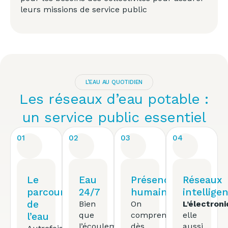
leurs missions de service public
L’EAU AU QUOTIDIEN
Les réseaux d’eau potable :
un service public essentiel
01
02
03
04
Le
Eau
Présence
Réseaux
parcours
24/7
humaine
intellige
de
Bien
On
L’électron
que
comprend
elle
l’eau
l’écoulement
dès
aussi,