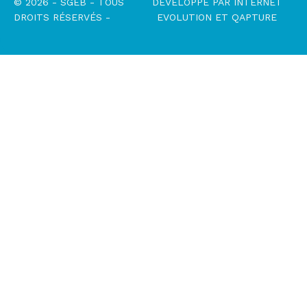
© 2026 - SGEB - TOUS
DÉVELOPPÉ PAR
INTERNET
DROITS RÉSERVÉS -
EVOLUTION
ET
QAPTURE