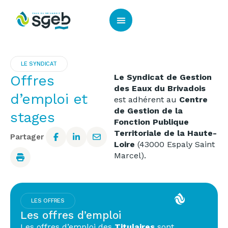
Panneau de gestion des cookies
LE SYNDICAT
Offres
Le Syndicat de Gestion
des Eaux du Brivadois
d’emploi et
est adhérent au
Centre
de Gestion de la
stages
Fonction Publique
Territoriale de la Haute-
Partager
Loire
(43000 Espaly Saint
Marcel).
LES OFFRES
Les offres d’emploi
Les offres d’emploi des
Titulaires
sont