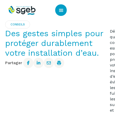
Panneau de gestion des cookies
CONSEILS
Des gestes simples pour
Dé
qu
protéger durablement
co
es
votre installation d’eau.
po
pr
Partager
vo
in
d’
év
le
fu
le
su
et