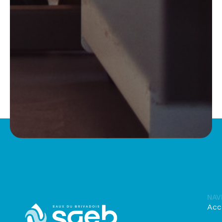
NAV
Acc